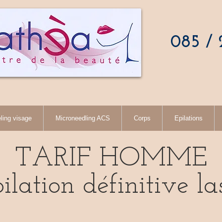
085 / 2
ing visage
Microneedling ACS
Corps
Epilations
TARIF HOMME
ilation définitive la