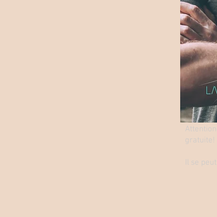
Attention
gratuite!
Il se peu