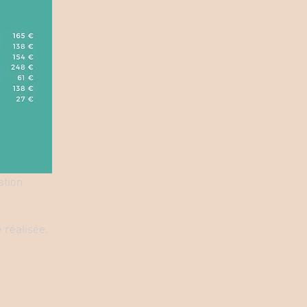
ation
e réalisée.