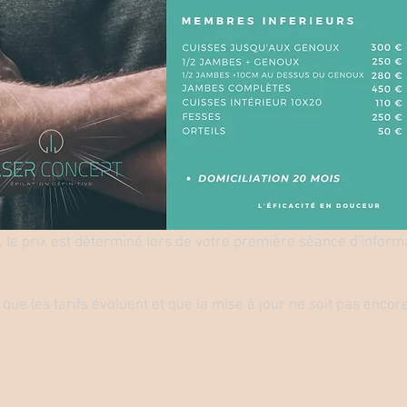
, le prix est déterminé lors de votre première séance d'inform
t que les tarifs évoluent et que la mise à jour ne soit pas encor