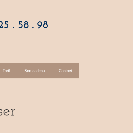
5 . 58 . 98
Tarif
Bon cadeau
Contact
ser