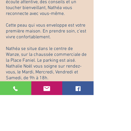
écoute attentive, des conseils et un
toucher bienveillant, Nathéa vous
reconnecte avec vous-même.
Cette peau qui vous enveloppe est votre
première maison. En prendre soin, c'est
vivre confortablement.
Nathéa se situe dans le centre de
Wanze, sur la chaussée commerciale de
la Place Faniel. Le parking est aisé.
Nathalie Noël vous soigne sur rendez-
vous, le Mardi, Mercredi, Vendredi et
Samedi, de 9h à 18h.
Vous êtes assuré(e) d'être reçu(e)
directement par la patronne, Nathalie,
qui travaille seule.
Diplômée du Collège Sainte-croix à
Hannut en sciences économie en 1993;
Diplômée du Collège International
d'Esthétique Cosmétique de Namur