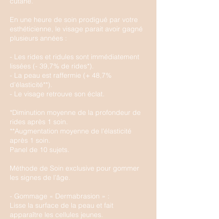
cutané.
En une heure de soin prodigué par votre
esthéticienne, le visage parait avoir gagné
plusieurs années :
- Les rides et ridules sont immédiatement
lissées (- 39,7% de rides*).
- La peau est raffermie (+ 48,7%
d'élasticité**).
- Le visage retrouve son éclat.
*Diminution moyenne de la profondeur de
rides après 1 soin.
**Augmentation moyenne de l'élasticité
après 1 soin.
Panel de 10 sujets.
Méthode de Soin exclusive pour gommer
les signes de l’âge.
- Gommage « Dermabrasion » :
Lisse la surface de la peau et fait
apparaître les cellules jeunes.