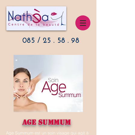
085 / 25 . 58 . 98
AGE SUMMUM
Age Summum est un soin visage qui agit à