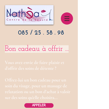
085 / 25 . 58 . 98
Bon cadeau à offrir ...
Vous avez envie de faire plaisir et
d'offrir des soins de détente ?
Offrez-lui un bon cadeau pour un
soin du visage, pour un massage de
relaxation ou un bon d'achat à valoir
sur des soins qu'elle choisira...
APPELER