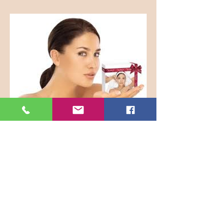
Nathéa
Nathalie Noël
Chaussée de Wavre, 48
Vie privée et cookies
4520 Wanze
n° tva: BE -
0651.497.926
Belfius Iban BE
44 0639 8218 4245
085 25 58 98