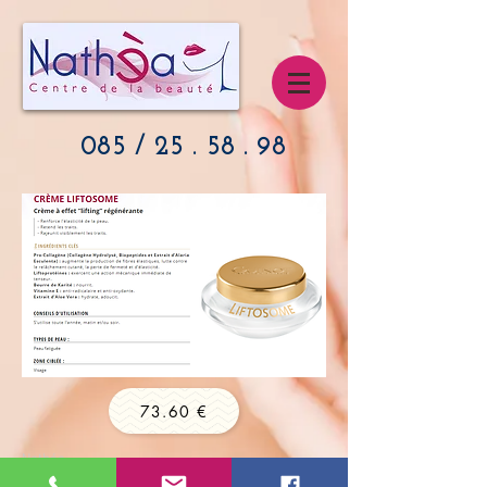
085 / 25 . 58 . 98
73.60 €
Nathéa
Nathalie Noël