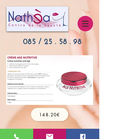
085 / 25 . 58 . 98
148.20€
Nathéa
Nathalie Noël
Chaussée de Wavre, 48
Vie privée et cookies