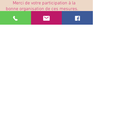
Merci de votre participation à la
bonne organisation de ces mesures.
C'est grâce à celles-ci que le Centre de
beauté Nathéa pourra rester ouvert et
que je pourrai exercer mon métier.
Une fois toutes ces mesures mises
en place,
l'important est de revenir à la détente,
au soin et au partage!
Du fond du cœur, merci!
Nathéa
Nathalie Noël
Chaussée de Wavre, 48
Vie privée et cookies
4520 Wanze
n° tva: BE -
0651.497.926
Belfius Iban BE
44 0639 8218 4245
085 25 58 98